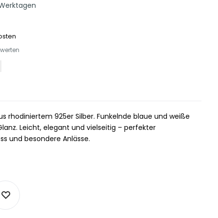
 Werktagen
osten
ewerten
 aus rhodiniertem 925er Silber. Funkelnde blaue und weiße
lanz. Leicht, elegant und vielseitig – perfekter
ess und besondere Anlässe.