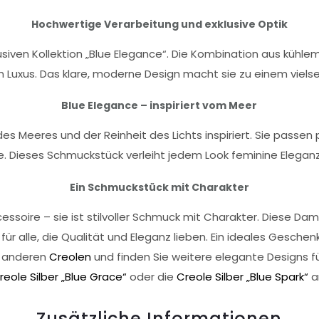
Hochwertige Verarbeitung und exklusive Optik
usiven Kollektion „Blue Elegance“. Die Kombination aus kühlem
Luxus. Das klare, moderne Design macht sie zu einem vielseit
Blue Elegance – inspiriert vom Meer
des Meeres und der Reinheit des Lichts inspiriert. Sie passen
 Dieses Schmuckstück verleiht jedem Look feminine Elegan
Ein Schmuckstück mit Charakter
Accessoire – sie ist stilvoller Schmuck mit Charakter. Diese D
ür alle, die Qualität und Eleganz lieben. Ein ideales Gesch
e anderen
Creolen
und finden Sie weitere elegante Designs fü
reole Silber „Blue Grace“
oder die
Creole Silber „Blue Spark“
a
Zusätzliche Informationen