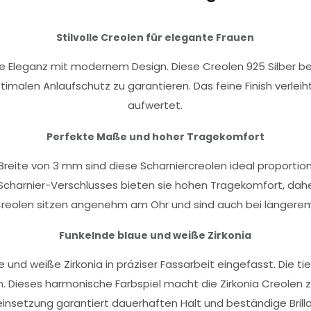
Stilvolle Creolen für elegante Frauen
tlose Eleganz mit modernem Design. Diese Creolen 925 Silber
imalen Anlaufschutz zu garantieren. Das feine Finish verleiht
aufwertet.
Perfekte Maße und hoher Tragekomfort
ite von 3 mm sind diese Scharniercreolen ideal proportionier
 Scharnier-Verschlusses bieten sie hohen Tragekomfort, daher 
e Creolen sitzen angenehm am Ohr und sind auch bei längere
Funkelnde blaue und weiße Zirkonia
ue und weiße Zirkonia in präziser Fassarbeit eingefasst. Die 
en. Dieses harmonische Farbspiel macht die Zirkonia Creolen
einsetzung garantiert dauerhaften Halt und beständige Brilla