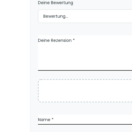
Deine Bewertung
i
o
n
e
n
Deine Rezension
*
Name
*