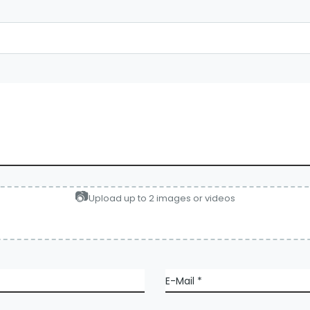
Upload up to 2 images or videos
E-Mail
*