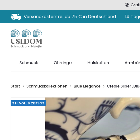
🏖️ Gra
Versandkostenfrei ab 75 € in Deutschland
14 Tag
Schmuck
Ohrringe
Halsketten
Armbän
Start
Schmuckkollektionen
Blue Elegance
Creole Silber „Blu
STILVOLL & ZEITLOS