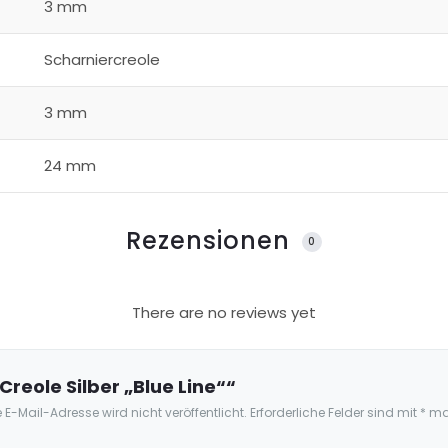
3 mm
Scharniercreole
3 mm
24 mm
Rezensionen
0
There are no reviews yet
Creole Silber „Blue Line““
 E-Mail-Adresse wird nicht veröffentlicht.
Erforderliche Felder sind mit
*
mar