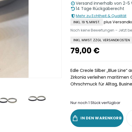
Versand innerhalb von 2-5
14 Tage Rückgaberecht
Mehr zu Echtheit & Qualität
plus Versandk
INKL. 19 % MWST.
Noch keine Bewertungen – Jetzt b
INKL. MWST. ZZGL. VERSANDKOSTEN
79,00
€
Edle Creole Silber „Blue Line“
Zirkonia verleihen maritimen G
Ohrschmuck für Alltag, Busin
Nur noch 1 Stück verfügbar
IN DEN WARENKORB