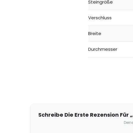
Steingröße
Verschluss
Breite
Durchmesser
R
e
z
e
Schreibe Die Erste Rezension Für „
n
Deine
s