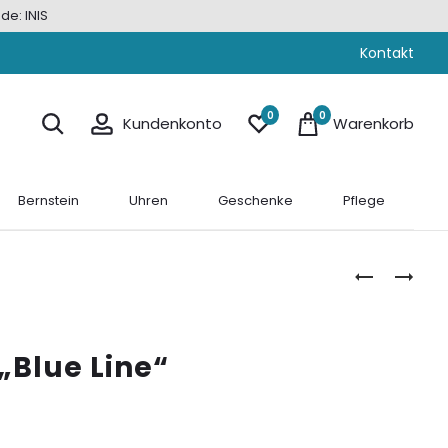
de: INIS
Kontakt
0
0
Kundenkonto
Warenkorb
Bernstein
Uhren
Geschenke
Pflege
CREOLE
CREOLE
SILBER
SILBER
„BLUE
VERGOLDE
CIRCLE“
„ROYAL
 „Blue Line“
BLUE“