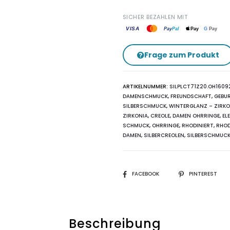
SICHER BEZAHLEN MIT
VISA
G
Pay
Pay
Pal
Pay
Frage zum Produkt
ARTIKELNUMMER:
SILPLCT71Z20.OH1609
DAMENSCHMUCK
,
FREUNDSCHAFT
,
GEBU
SILBERSCHMUCK
,
WINTERGLANZ – ZIRKO
IRKONIA
,
CREOLE
,
DAMEN OHRRINGE
,
EL
SCHMUCK
,
OHRRINGE
,
RHODINIERT
,
RHOD
DAMEN
,
SILBERCREOLEN
,
SILBERSCHMUC
SHARE
FACEBOOK
PINTEREST
Beschreibung