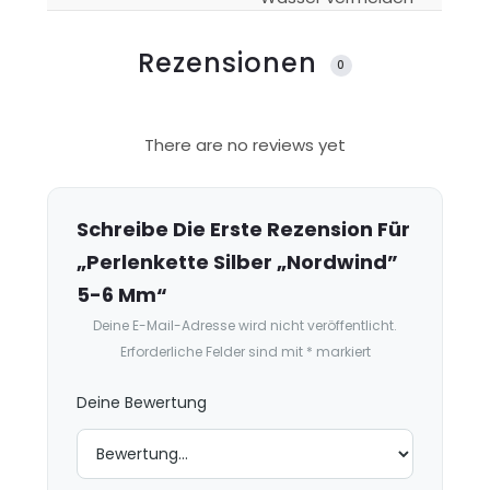
Rezensionen
0
R
There are no reviews yet
e
z
e
Schreibe Die Erste Rezension Für
n
„Perlenkette Silber „Nordwind”
s
5-6 Mm“
i
Deine E-Mail-Adresse wird nicht veröffentlicht.
o
Erforderliche Felder sind mit
*
markiert
n
e
Deine Bewertung
n