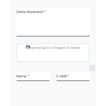
Deine Rezension
*
Upload up to 2 images or videos
N
a
Name
*
E-Mail
*
m
e
,
E
-