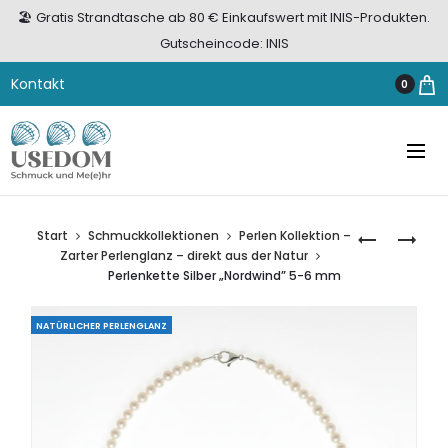
🏖️ Gratis Strandtasche ab 80 € Einkaufswert mit INIS-Produkten.
Gutscheincode: INIS
Kontakt
0
Start
Schmuckkollektionen
Perlen Kollektion –
PERLENKET
OHRSTECK
Zarter Perlenglanz – direkt aus der Natur
SILBER
GOLD
Perlenkette Silber „Nordwind” 5-6 mm
„NORDWIN
333
4-
„LEBENSBA
NATÜRLICHER PERLENGLANZ
5
MM